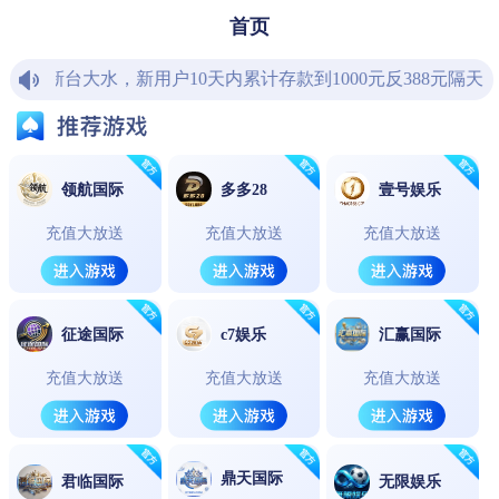
永久开奖网站：aylyny.com
加拿大
分分28
比特币
开/关(广告)
组合
杀组
大小
单双
荐
99预测
荐
太阳预测
荐
彩虹预测
荐
神策预测
荐
聚云预测
荐
龙门预测
荐
大古预测
荐
开心预测
期号
时间
开奖
预测
对错
3466456
6
等待开奖
小 双
3466455
07:55:00
5+3+11
小
单
对
3466454
07:51:30
5+8+21
小
单
对