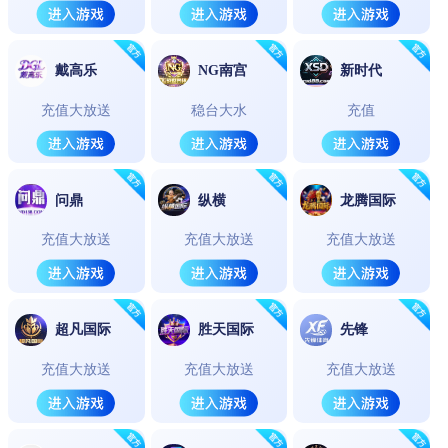
3466442
07:09:30
2+1+10
大
双
对
3466441
07:06:00
3+8+16
小
双
对
3466440
07:02:30
3+9+15
大
双
对
3466439
06:59:00
1+8+12
小
单
对
3466438
06:55:30
2+5+11
大
双
错
3466437
06:52:00
3+7+18
大
双
对
3466436
06:48:30
4+6+12
大
双
对
3466435
06:45:00
7+0+11
小
单
对
3466434
06:41:30
8+0+13
小
双
对
3466433
06:38:00
6+8+20
小
双
对