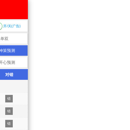
开/关(广告)
单双
神策预测
开心预测
对错
错
错
错