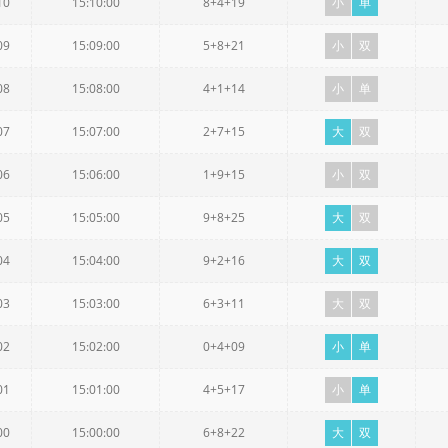
10
15:10:00
8+4+19
小
单
09
15:09:00
5+8+21
小
双
08
15:08:00
4+1+14
小
单
07
15:07:00
2+7+15
大
双
06
15:06:00
1+9+15
小
双
05
15:05:00
9+8+25
大
双
04
15:04:00
9+2+16
大
双
03
15:03:00
6+3+11
大
双
02
15:02:00
0+4+09
小
单
01
15:01:00
4+5+17
小
单
00
15:00:00
6+8+22
大
双