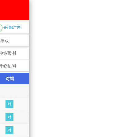
开/关(广告)
单双
神策预测
开心预测
对错
对
对
对