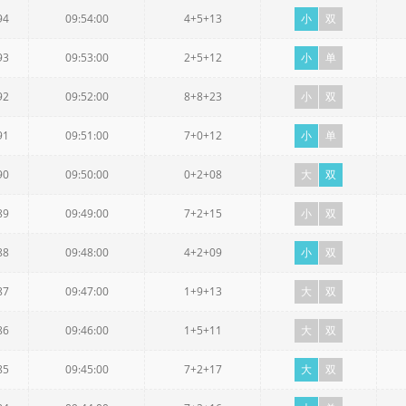
94
09:54:00
4+5+13
小
双
93
09:53:00
2+5+12
小
单
92
09:52:00
8+8+23
小
双
91
09:51:00
7+0+12
小
单
90
09:50:00
0+2+08
大
双
89
09:49:00
7+2+15
小
双
88
09:48:00
4+2+09
小
双
87
09:47:00
1+9+13
大
双
86
09:46:00
1+5+11
大
双
85
09:45:00
7+2+17
大
双